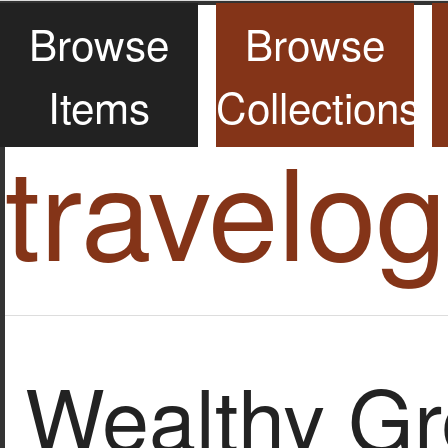
Browse
Browse
Items
Collections
travelo
Wealthy Gr