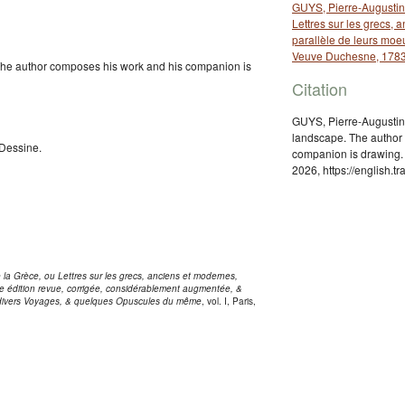
GUYS, Pierre-Augustin.
Lettres sur les grecs,
parallèle de leurs moe
Veuve Duchesne, 1783
The author composes his work and his companion is
Citation
GUYS, Pierre-Augustin,
landscape. The author
Dessine.
companion is drawing. 
2026, https://english.
e la Grèce, ou Lettres sur les grecs, anciens et modernes,
me édition revue, corrigée, considérablement augmentée, &
t divers Voyages, & quelques Opuscules du même
, vol. Ι, Paris,