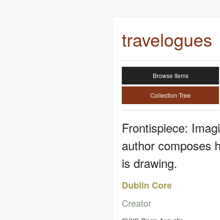
travelogues
Browse Items
Collection Tree
Frontispiece: Imag
author composes h
is drawing.
Dublin Core
Creator