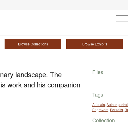
Browse Collections
Browse Exhibits
Files
inary landscape. The
is work and his companion
Tags
Animals
,
Author portrai
Engravers
,
Portraits
,
R
Collection