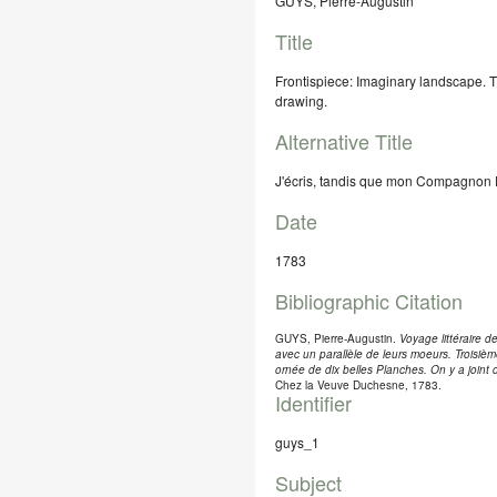
GUYS, Pierre-Augustin
Title
Frontispiece: Imaginary landscape. 
drawing.
Alternative Title
J'écris, tandis que mon Compagnon 
Date
1783
Bibliographic Citation
GUYS, Pierre-Augustin.
Voyage littéraire d
avec un parallèle de leurs moeurs. Troisiè
ornée de dix belles Planches. On y a join
Chez la Veuve Duchesne, 1783.
Identifier
guys_1
Subject