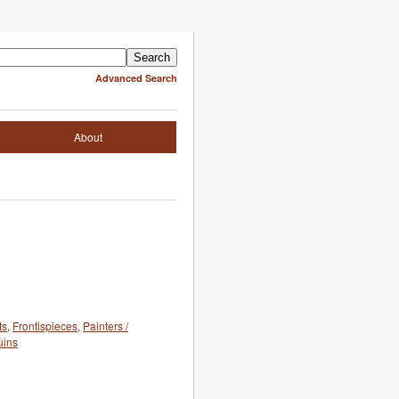
Advanced Search
About
ts
,
Frontispieces
,
Painters /
uins