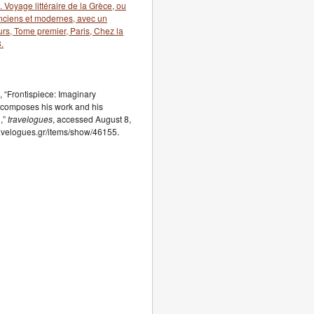
 Voyage littéraire de la Grèce, ou
 anciens et modernes, avec un
urs, Tome premier, Paris, Chez la
.
 “Frontispiece: Imaginary
 composes his work and his
,”
travelogues
, accessed August 8,
travelogues.gr/items/show/46155.