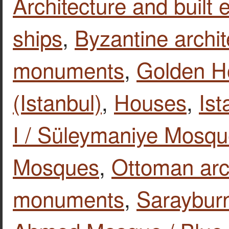
Architecture and built
ships
,
Byzantine archit
monuments
,
Golden H
(Istanbul)
,
Houses
,
Ist
I / Süleymaniye Mosqu
Mosques
,
Ottoman arc
monuments
,
Sarayburn