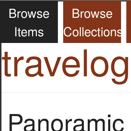
Browse
Browse
Items
Collections
travelo
Panoramic 