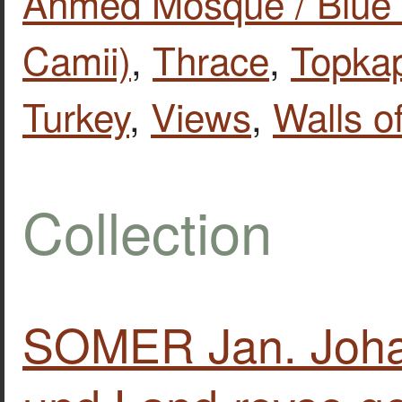
Ahmed Mosque / Blue 
Camii)
,
Thrace
,
Topkap
Turkey
,
Views
,
Walls o
Collection
SOMER Jan. Joh