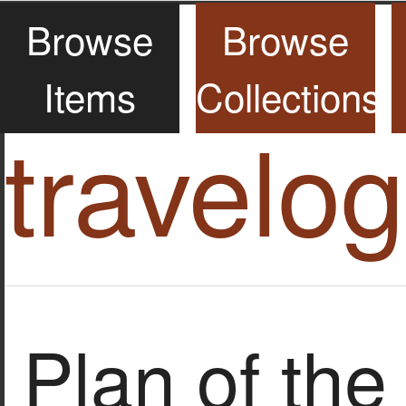
Browse
Browse
Items
Collections
travelo
Plan of the 